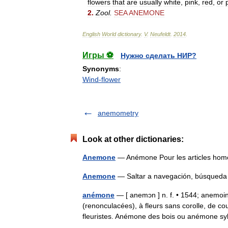
flowers
that
are
usually
white
,
pink
,
red
,
or
2
.
Zool
.
SEA
ANEMONE
English
World
dictionary
.
V
.
Neufeldt
.
2014
.
Игры ⚽
Нужно сделать НИР?
Synonyms
:
Wind-flower
anemometry
Look at other dictionaries:
Anemone
— Anémone Pour les articles h
Anemone
— Saltar a navegación, búsqued
anémone
— [ anemɔn ] n. f. • 1544; anemoin
(renonculacées), à fleurs sans corolle, de c
fleuristes. Anémone des bois ou anémone s