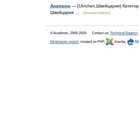
Anemone
— (Ulrichen,Швейцария) Категория
Швейцария …
Каталог отелей
© Academic, 2000-2026
Contact us:
Technical Support
,
Dictionaries export
, created on PHP,
Joomla,
Dr