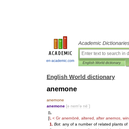
Academic Dictionarie
en-academic.com
English World dictionary
English World dictionary
anemone
anemone
anemone
[
ə
nem
′
ə
nē΄
]
n
.
[
L
<
Gr
anem
ō
n
ē
,
altered
,
after
anemos
,
win
1
.
Bot
.
any
of
a
number
of
related
plants
of