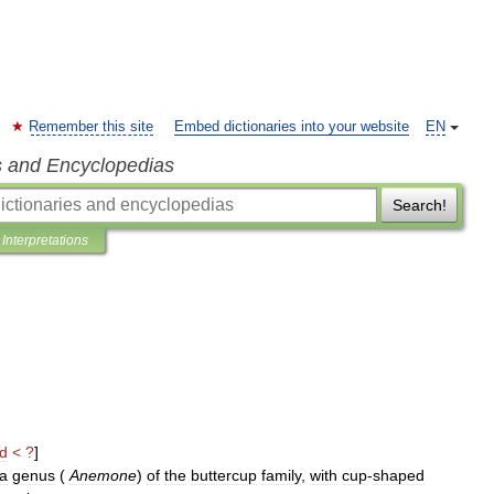
Remember this site
Embed dictionaries into your website
EN
s and Encyclopedias
Search!
Interpretations
d
< ?
]
a
genus
(
Anemone
)
of
the
buttercup
family
,
with
cup
-
shaped