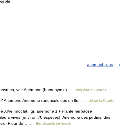
purple
anemophilous
omonymes, voir Anémone (homonymie) …
Wikipédia en Français
a ? Anemone Anemone ranunculoides en flor …
Wikipedia Español
e XIVe; mot lat., gr. anemônê 1 ♦ Plante herbacée
ouleurs vives (environ 70 espèces). Anémone des jardins, des
ylvie. Fleur de… …
Encyclopédie Universelle