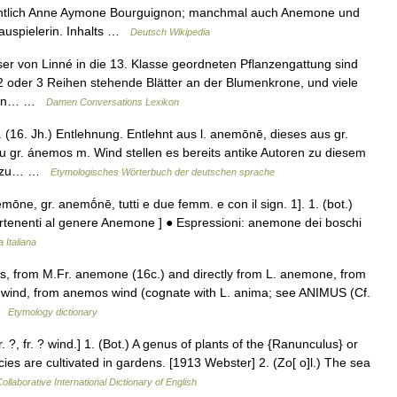
gentlich Anne Aymone Bourguignon; manchmal auch Anemone und
hauspielerin. Inhalts …
Deutsch Wikipedia
r von Linné in die 13. Klasse geordneten Pflanzengattung sind
 2 oder 3 Reihen stehende Blätter an der Blumenkrone, und viele
Boden… …
Damen Conversations Lexikon
(16. Jh.) Entlehnung. Entlehnt aus l. anemōnē, dieses aus gr.
u gr. ánemos m. Wind stellen es bereits antike Autoren zu diesem
ed zu… …
Etymologisches Wörterbuch der deutschen sprache
mōne, gr. anemṓnē, tutti e due femm. e con il sign. 1]. 1. (bot.)
artenenti al genere Anemone ] ● Espressioni: anemone dei boschi
 Italiana
s, from M.Fr. anemone (16c.) and directly from L. anemone, from
he wind, from anemos wind (cognate with L. anima; see ANIMUS (Cf.
 …
Etymology dictionary
, fr. ? wind.] 1. (Bot.) A genus of plants of the {Ranunculus} or
ies are cultivated in gardens. [1913 Webster] 2. (Zo[ o]l.) The sea
ollaborative International Dictionary of English