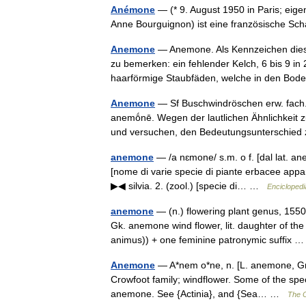
Anémone
— (* 9. August 1950 in Paris; ei
Anne Bourguignon) ist eine französische Sc
Anemone
— Anemone. Als Kennzeichen diese
zu bemerken: ein fehlender Kelch, 6 bis 9 in
haarförmige Staubfäden, welche in den 
Anemone
— Sf Buschwindröschen erw. fach. 
anemṓnē. Wegen der lautlichen Ähnlichkeit z
und versuchen, den Bedeutungsunterschi
anemone
— /a nɛmone/ s.m. o f. [dal lat. ane
[nome di varie specie di piante erbacee app
▶◀ silvia. 2. (zool.) [specie di… …
Enciclopedia
anemone
— (n.) flowering plant genus, 1550
Gk. anemone wind flower, lit. daughter of t
animus)) + one feminine patronymic suffix
Anemone
— A*nem o*ne, n. [L. anemone, Gr. ?
Crowfoot family; windflower. Some of the spec
anemone. See {Actinia}, and {Sea… …
The C